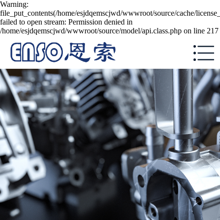
Warning:
file_put_contents(/home/esjdqemscjwd/wwwroot/source/cache/license
failed to open stream: Permission denied in
/home/esjdqemscjwd/wwwroot/source/model/api.class.php on line 217