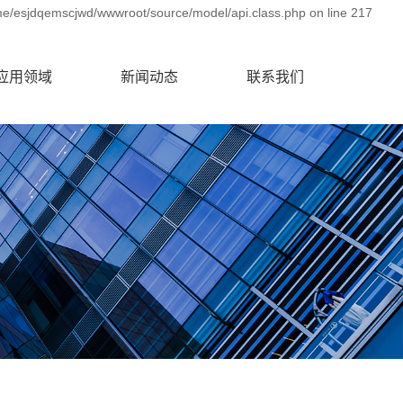
me/esjdqemscjwd/wwwroot/source/model/api.class.php on line 217
应用领域
新闻动态
联系我们