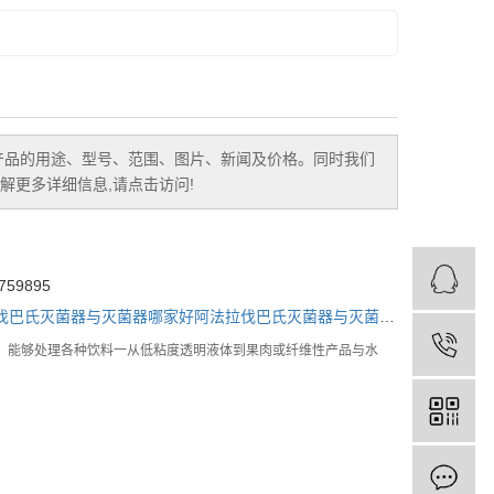
产品的用途、型号、范围、图片、新闻及价格。同时我们
更多详细信息,请点击访问!
59895
伐巴氏灭菌器与灭菌器哪家好
阿法拉伐巴氏灭菌器与灭菌器
阿法拉伐巴氏
块化设计，能够处理各种饮料一从低粘度透明液体到果肉或纤维性产品与水