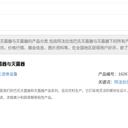
灭菌器与灭菌器
的产品分类,包括
阿法拉伐巴氏灭菌器与灭菌器
下的所有
讯、价格行情、展会信息、图片资料等，在全国地区获得用户好评，欲了解
菌器与灭菌器
生流体设备
产品编号：16267
关键词：
阿法拉
teritherm是我们的巴氏灭菌器和灭菌器产品系列，适合饮料生产。它们采用灵活的模
泥、浓缩果汁和蔬菜糊等粘性产品。