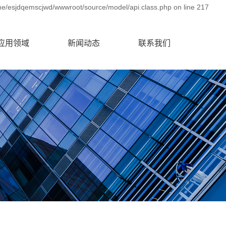
me/esjdqemscjwd/wwwroot/source/model/api.class.php on line 217
应用领域
新闻动态
联系我们